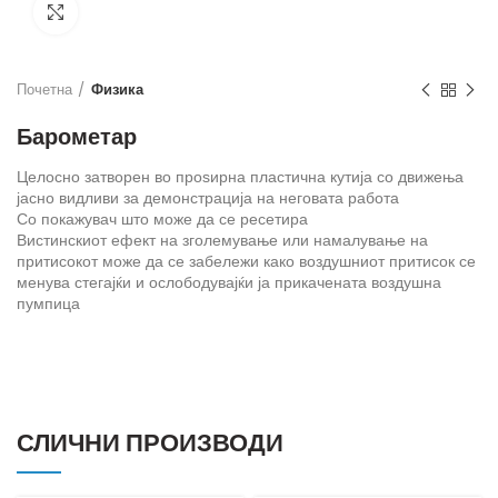
Кликнете за зголемување
Почетна
Физика
Барометар
Целосно затворен во проѕирна пластична кутија со движења
јасно видливи за демонстрација на неговата работа
Со покажувач што може да се ресетира
Вистинскиот ефект на зголемување или намалување на
притисокот може да се забележи како воздушниот притисок се
менува
стегајќи и ослободувајќи ја прикачената воздушна
пумпица
СЛИЧНИ ПРОИЗВОДИ