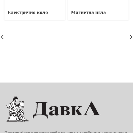
Електрично коло
Магнетна игла
Претпријатие за продажба на книги, учебници, училишни и