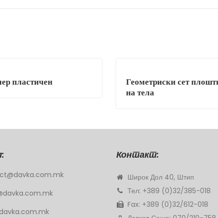
ер пластичен
Геометриски сет плошт
на тела
:
Контакт:
ct@davka.com.mk
Широк Дол 40, Штип
Тел: +389 (0)32/385-018
@davka.com.mk
Fax: +389 (0)32/612-018
davka.com.mk