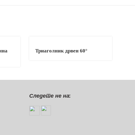
ина
Триаголник дрвен 60°
Следете не на: