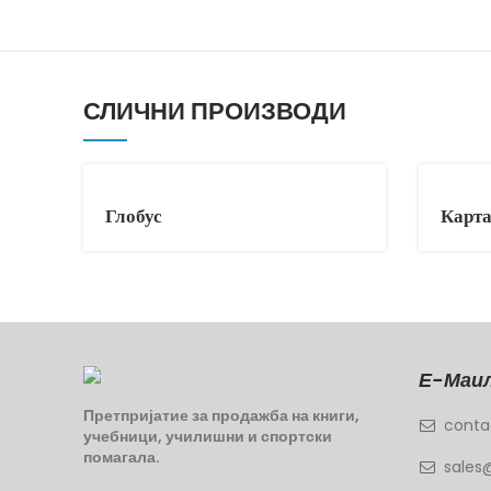
СЛИЧНИ ПРОИЗВОДИ
Глобус
Карта
Е-Маил
Претпријатие за продажба на книги,
conta
учебници, училишни и спортски
помагала.
sales