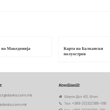
 на Македонија
Карта на Балкански
полуостров
:
Контакт:
ct@davka.com.mk
Широк Дол 40, Штип
Тел: +389 (0)32/385-018
@davka.com.mk