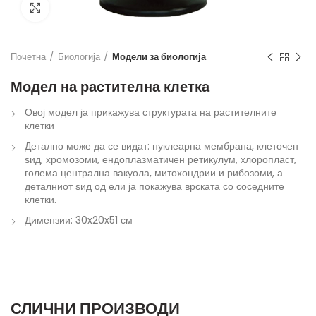
Кликнете за зголемување
Почетна
Биологија
Модели за биологија
Модел на растителна клетка
Овој модел ја прикажува структурата на растителните
клетки
Детално може да се видат: нуклеарна мембрана, клеточен
ѕид, хромозоми, ендоплазматичен ретикулум, хлоропласт,
голема централна вакуола, митохондрии и рибозоми, а
деталниот ѕид од ели ја покажува врската со соседните
клетки.
Димензии: 30x20x51 см
СЛИЧНИ ПРОИЗВОДИ