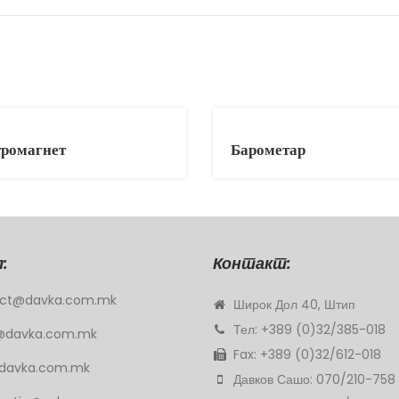
ромагнет
Барометар
:
Контакт:
ct@davka.com.mk
Широк Дол 40, Штип
Тел: +389 (0)32/385-018
@davka.com.mk
Fax: +389 (0)32/612-018
davka.com.mk
Давков Сашо: 070/210-758