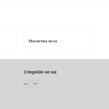
Магнетна игла
Следете не на: