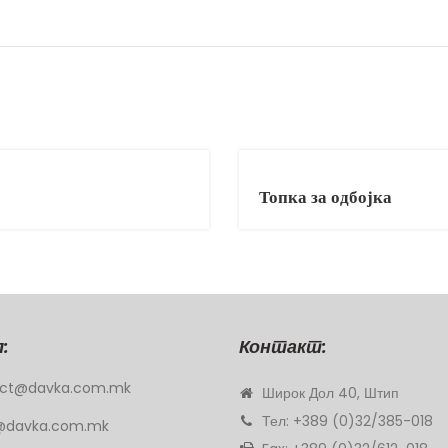
Топка за одбојка
:
Контакт:
ct@davka.com.mk
Широк Дол 40, Штип
Тел: +389 (0)32/385-018
@davka.com.mk