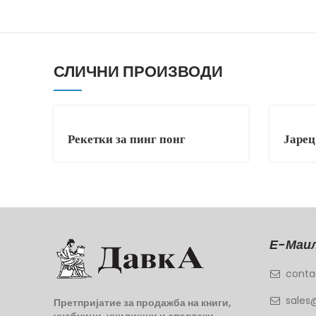
СЛИЧНИ ПРОИЗВОДИ
Рекетки за пинг понг
Јарец
Е-Маил
conta
sales
Претпријатие за продажба на книги,
учебници, училишни и спортски