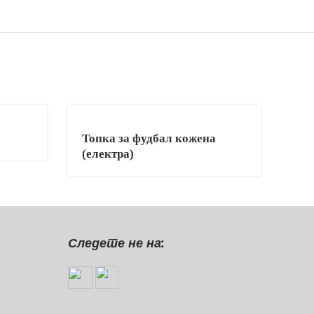
Топка за фудбал кожена
(електра)
Следете не на: