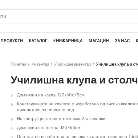
ПРОДУКТИ
КАТАЛОГ
КНИЖАРНИЦА
МАГАЦИН
ЗА НАС
Почетна
Инвентар
Училишен инвентар
Училишна клупа и ст
Училишна клупа и стол
Димензии на клупа: 120x50x76см
Конструкцијата на клупата е изработена од високо квалит
нивелатори за нерамен под
На кострукцијата исто така има 2 закачалки
Димензии на плотна: 120×50см
Плотната е изработена од високо квалитетна иверица (фи