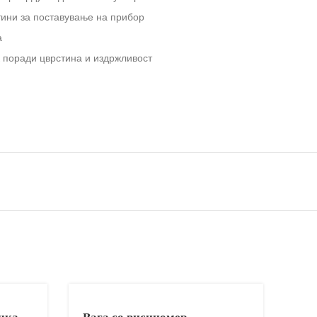
тини за поставување на прибор
а
 поради цврстина и издржливост