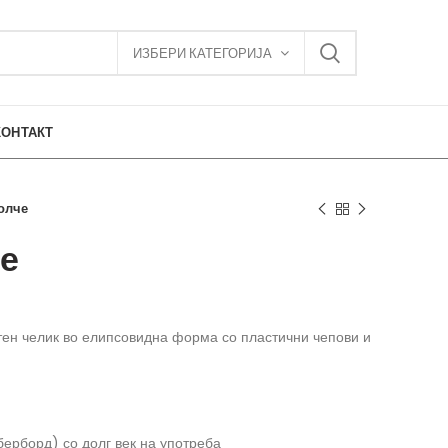
ИЗБЕРИ КАТЕГОРИЈА
КОНТАКТ
олче
че
етен челик во елипсовидна форма со пластични чепови и
берборд) со долг век на употреба