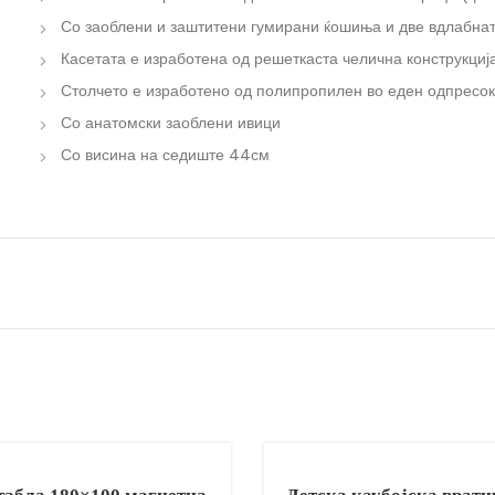
Со заоблени и заштитени гумирани ќошиња и две вдлабна
Касетата е изработена од решеткаста челична конструкциј
Столчето е изработено од полипропилен во еден одпресок
Со анатомски заоблени ивици
Со висина на седиште 44см